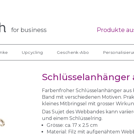
for business
Produkte aus
nke
Upcycling
Geschenk-Abo
Personalisier
Schlüsselanhänger a
Farbenfroher Schlüsselanhänger aus
Band mit verschiedenen Motiven. Prakt
kleines Mitbringsel mit grosser Wirkun
Das Sujet des Webbandes kann variier
und einem Schlüsselring.
Grösse: ca. 17 x 2.5 cm
Material: Filz mit aufgenähtem We