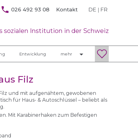
026 492 93 08
DE
FR
Kontakt
 sozialen Institution in der Schweiz
ung
Entwicklung
mehr
us Filz
 Filz und mit aufgenähtem, gewobenen
isch für Haus- & Autoschlüssel – beliebt als
g.
en. Mit Karabinerhaken zum Befestigen
bband