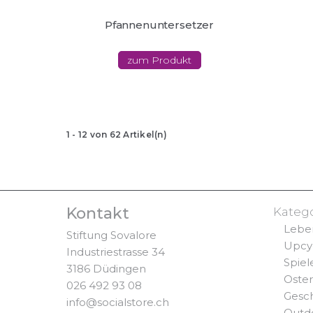
Pfannenuntersetzer
zum Produkt
1
-
12
von
62
Artikel(n)
Kontakt
Kateg
Lebe
Stiftung Sovalore
Upcy
Industriestrasse 34
Spiel
3186 Düdingen
Oste
026 492 93 08
Gesc
info@socialstore.ch
Outd