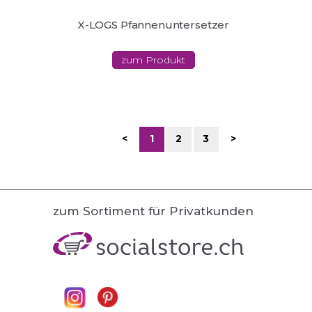
X-LOGS Pfannenuntersetzer
zum Produkt
<
1
2
3
>
zum Sortiment für Privatkunden