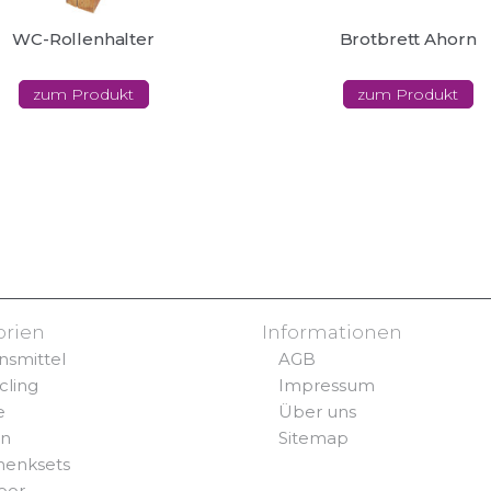
WC-Rollenhalter
Brotbrett Ahorn
zum Produkt
zum Produkt
orien
Informationen
nsmittel
AGB
cling
Impressum
e
Über uns
rn
Sitemap
henksets
oor