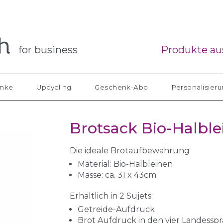
for business
Produkte aus
nke
Upcycling
Geschenk-Abo
Personalisier
Brotsack Bio-Halbl
Die ideale Brotaufbewahrung
Material: Bio-Halbleinen
Masse: ca. 31 x 43cm
Erhältlich in 2 Sujets:
Getreide-Aufdruck
Brot Aufdruck in den vier Landessp