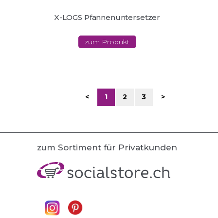
X-LOGS Pfannenuntersetzer
zum Produkt
<
1
2
3
>
zum Sortiment für Privatkunden