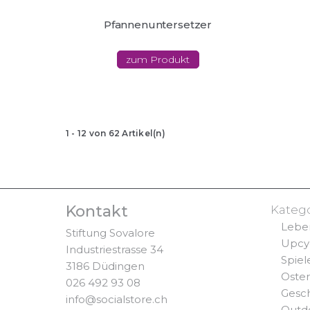
Pfannenuntersetzer
zum Produkt
1
-
12
von
62
Artikel(n)
Kontakt
Kateg
Lebe
Stiftung Sovalore
Upcy
Industriestrasse 34
Spiel
3186 Düdingen
Oste
026 492 93 08
Gesc
info@socialstore.ch
Outd