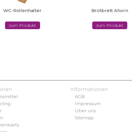
WC-Rollenhalter
Brotbrett Ahorn
zum Produkt
zum Produkt
orien
Informationen
nsmittel
AGB
cling
Impressum
e
Über uns
rn
Sitemap
henksets
oor