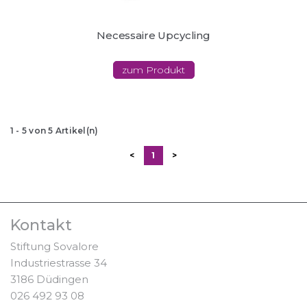
Necessaire Upcycling
zum Produkt
1
-
5
von
5
Artikel(n)
<
1
>
Kontakt
Stiftung Sovalore
Industriestrasse 34
3186 Düdingen
026 492 93 08