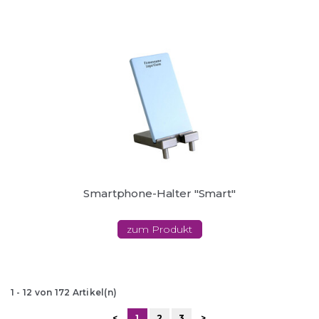
Smartphone-Halter "Smart"
zum Produkt
1
-
12
von
172
Artikel(n)
<
1
2
3
>