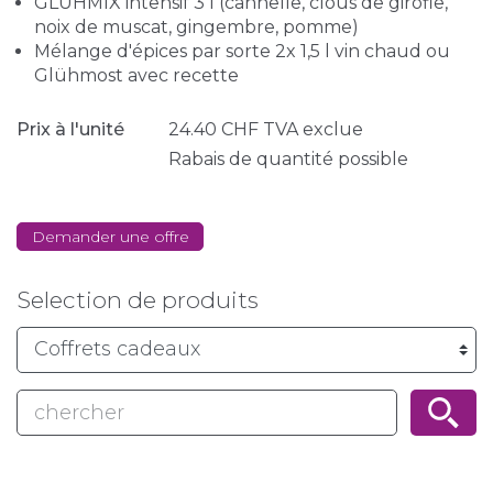
GLÜHMIX intensif 3 l (cannelle, clous de girofle,
noix de muscat, gingembre, pomme)
Mélange d'épices par sorte 2x 1,5 l vin chaud ou
Glühmost avec recette
Prix à l'unité
24.40
CHF
TVA exclue
Rabais de quantité possible
Demander une offre
Selection de produits