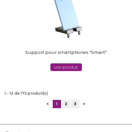
Support pour smartphones "Smart"
voir produit
1
-
12
de
172
produit(s)
<
1
2
3
>