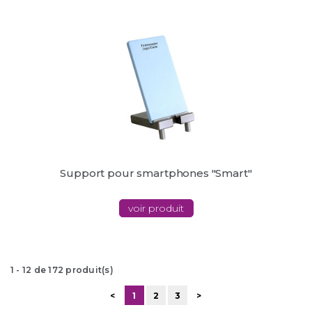
Support pour smartphones "Smart"
voir produit
1
-
12
de
172
produit(s)
<
1
2
3
>