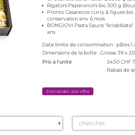
Rigatoni Peperoncini bio 300 g (Bou
Pronto Casarecce curry & figues bio
conservation env. 6 mois
BONGIOVI Pasta Sauce "Arrabbiata" 4
ans
Date limite de consommation : pâtes 1 
Dimensions de la boîte : Grösse 39 x 2
Prix à l'unité
34.50
CHF
T
Rabais de q
Demander une offre