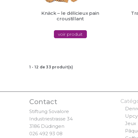
Knäck – le délicieux pain
Tr
croustillant
voir produit
1
-
12
de
33
produit(s)
Contact
Catégo
Denré
Stiftung Sovalore
Upcy
Industriestrasse 34
Jeux
3186 Düdingen
Pâqu
026 492 93 08