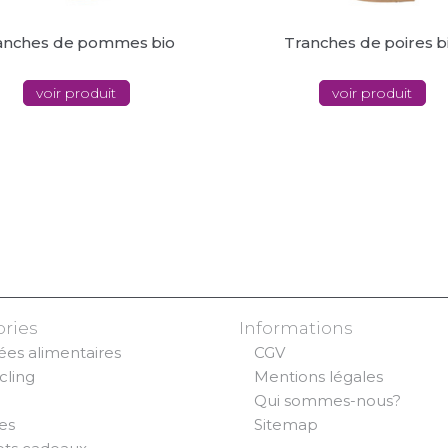
anches de pommes bio
Tranches de poires b
voir produit
voir produit
ries
Informations
es alimentaires
CGV
cling
Mentions légales
Qui sommes-nous?
es
Sitemap