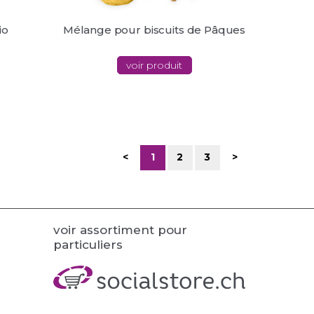
io
Mélange pour biscuits de Pâques
voir produit
<
1
2
3
>
voir assortiment pour
particuliers