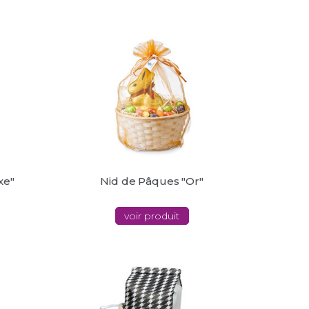
xe"
Nid de Pâques "Or"
voir produit