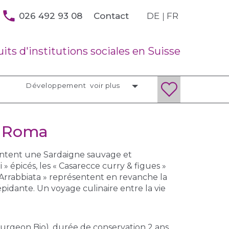
026 492 93 08
DE
FR
Contact
its d'institutions sociales en Suisse
Développement
voir plus
i Roma
sentent une Sardaigne sauvage et
 » épicés, les « Casarecce curry & figues »
 Arrabbiata » représentent en revanche la
épidante. Un voyage culinaire entre la vie
urgeon Bio), durée de conservation 2 ans