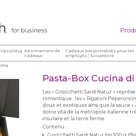
for business
Produ
Upcycling
Abonnement de
Cadeaux personnalisés pour les
cadeaux
employés ¦ Socialstore
Roma
Pasta-Box Cucina d
Les « Gnocchetti Sardi Natur » repré
romantique ; les « Rigatoni Peperoncini
doux et exotiques ainsi que la sauce «
dolce vita de la métropole italienne tr
insulaire et la terre ferme.
Contenu :
Gnocchetti Sardi Natur bio300 g (Bo