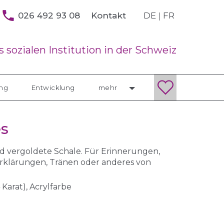
026 492 93 08
DE
FR
Kontakt
 sozialen Institution in der Schweiz
ung
Entwicklung
mehr
es
nd vergoldete Schale. Für Erinnerungen,
erklärungen, Tränen oder anderes von
 Karat), Acrylfarbe