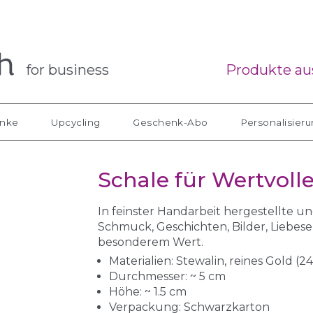
for business
Produkte aus
nke
Upcycling
Geschenk-Abo
Personalisier
Schale für Wertvoll
In feinster Handarbeit hergestellte u
Schmuck, Geschichten, Bilder, Liebes
besonderem Wert.
Materialien: Stewalin, reines Gold (24
Durchmesser: ~ 5 cm
Höhe: ~ 1.5 cm
Verpackung: Schwarzkarton