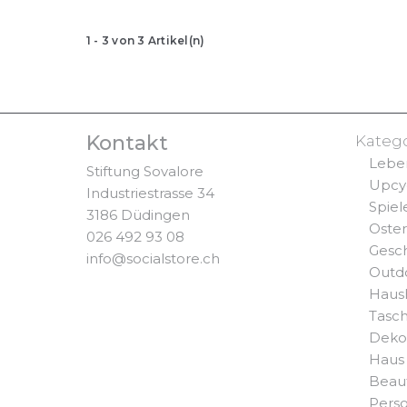
1
-
3
von
3
Artikel(n)
Kontakt
Kateg
Lebe
Stiftung Sovalore
Upcy
Industriestrasse 34
Spiel
3186 Düdingen
Oste
026 492 93 08
Gesc
info@socialstore.ch
Outd
Haus
Tasc
Deko
Haus
Beaut
Perso