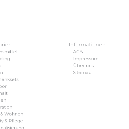
orien
Informationen
nsmittel
AGB
cling
Impressum
e
Über uns
rn
Sitemap
henksets
oor
halt
hen
ration
 & Wohnen
y & Pflege
nalisierung